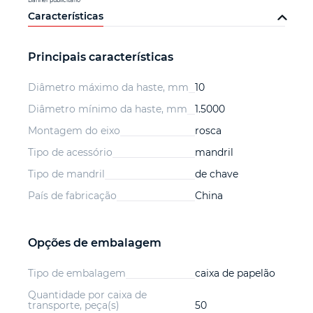
Banner publicitário
Características
Principais características
Diâmetro máximo da haste, mm
10
Diâmetro mínimo da haste, mm
1.5000
Montagem do eixo
rosca
Tipo de acessório
mandril
Tipo de mandril
de chave
País de fabricação
China
Opções de embalagem
Tipo de embalagem
caixa de papelão
Quantidade por caixa de
transporte, peça(s)
50