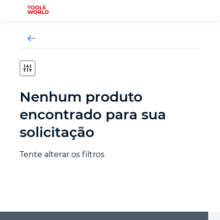
Novidades
Nenhum produto
Ferramenta de serralheiro
encontrado para sua
solicitação
Ferramenta de carpinteiro
Tente alterar os filtros
Ferramenta de medição
Ferramenta automotiva
Ferramenta de fixação