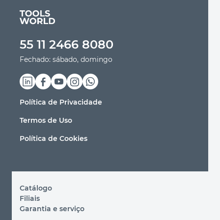
Ferramenta de jardinagem
55 11 2466 8080
Ferramenta de corte
Fechado: sábado, domingo
Ferramenta de acabamento
Política de Privacidade
Equipamento de potência
Termos de Uso
Outras ferramentas
Política de Cookies
Catálogo
Filiais
Garantia e serviço