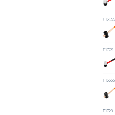
111505
111709
1115555
111729