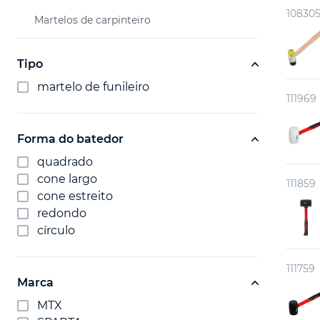
10830
Martelos de carpinteiro
Tipo
martelo de funileiro
111969
Forma do batedor
quadrado
cone largo
111859
cone estreito
redondo
círculo
111759
Marca
MTX