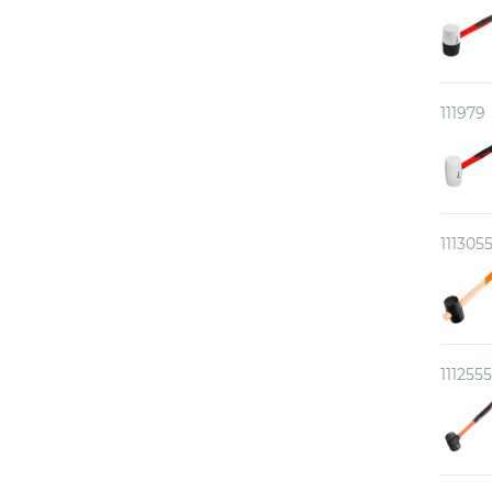
111979
111305
1112555