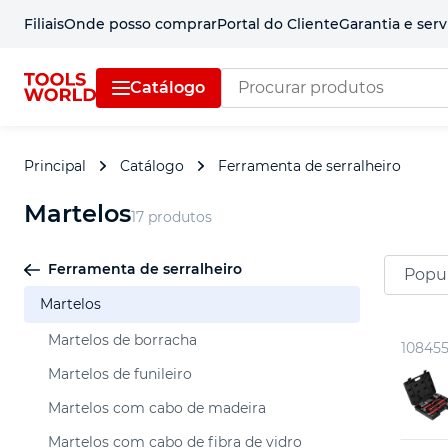
Filiais
Onde posso comprar
Portal do Cliente
Garantia e serv
Catálogo
Principal
Catálogo
Ferramenta de serralheiro
Martelos
17 produtos
Martelos de borracha
Martelos de funileiro
Ferramenta de serralheiro
Popu
Martelos com cabo de madeira
Martelos
Martelos com cabo de fibra de vidro
Martelos de carpinteiro
Martelos de borracha
10845
Martelos de funileiro
Martelos com cabo de madeira
Martelos com cabo de fibra de vidro