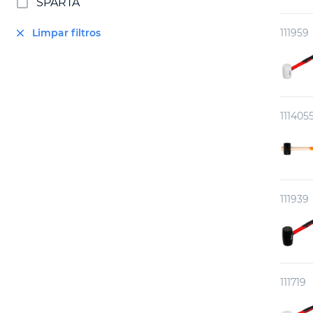
SPARTA
Limpar filtros
111959
111405
111939
111719