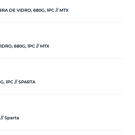
A DE VIDRO, 680G, 1PC // MTX
RO, 680G, 1PC // MTX
 1PC // SPARTA
// Sparta