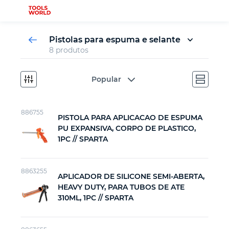
Pistolas para espuma e selante
8 produtos
Pistolas para selante
Aplicadores e pistolas de silicone
Novidades
Popular
Ferramenta de serralheiro
886755
PISTOLA PARA APLICACAO DE ESPUMA
PU EXPANSIVA, CORPO DE PLASTICO,
Ferramenta de carpinteiro
1PC // SPARTA
Ferramenta de medição
8863255
APLICADOR DE SILICONE SEMI-ABERTA,
HEAVY DUTY, PARA TUBOS DE ATE
Ferramenta automotiva
310ML, 1PC // SPARTA
Ferramenta de fixação