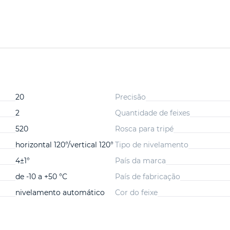
20
Precisão
2
Quantidade de feixes
520
Rosca para tripé
horizontal 120°/vertical 120°
Tipo de nivelamento
4±1°
País da marca
de -10 a +50 °C
País de fabricação
nivelamento automático
Cor do feixe