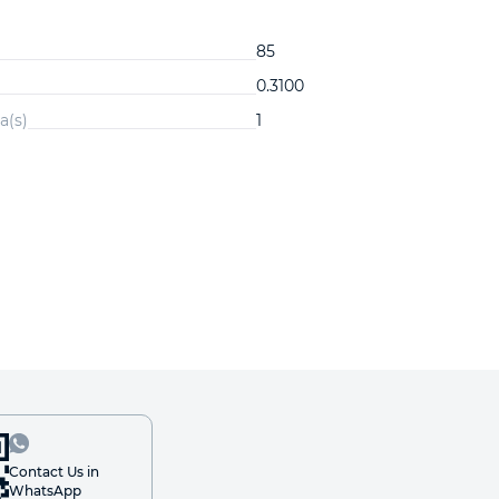
85
0.3100
a(s)
1
Contact Us in
WhatsApp