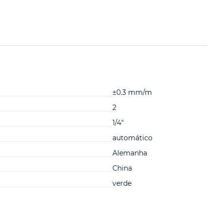
±0.3 mm/m
2
1/4"
automático
Alemanha
China
verde