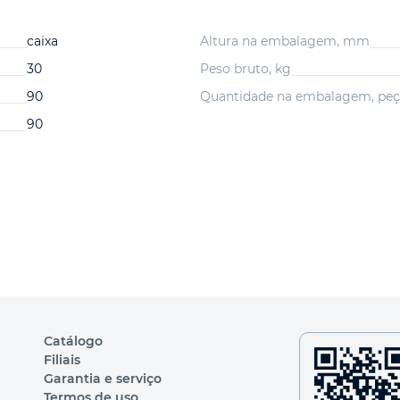
caixa
Altura na embalagem, mm
30
Peso bruto, kg
90
Quantidade na embalagem, peç
90
Catálogo
Filiais
Garantia e serviço
Termos de uso