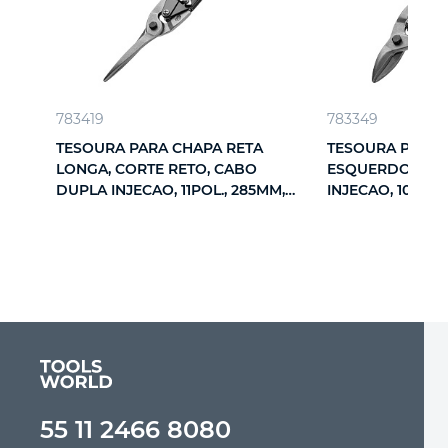
783419
783349
TESOURA PARA CHAPA RETA
TESOURA PARA 
LONGA, CORTE RETO, CABO
ESQUERDO, CA
DUPLA INJECAO, 11POL., 285MM,
INJECAO, 10POL.,
1PC // MTX
MTX
55 11 2466 8080