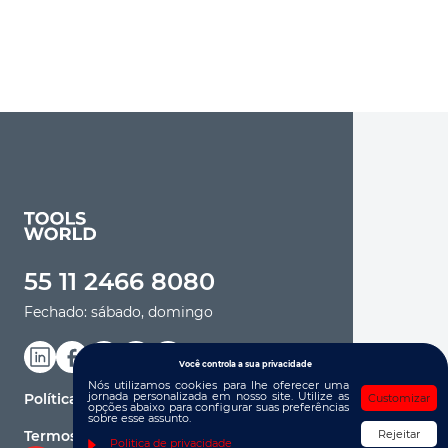
55 11 2466 8080
Fechado: sábado, domingo
Você controla a sua privacidade
Nós utilizamos cookies para lhe oferecer uma
jornada personalizada em nosso site. Utilize as
Política de Privacidade
Customizar
opções abaixo para configurar suas preferências
sobre esse assunto.
Termos de Uso
Rejeitar
Politica de privacidade