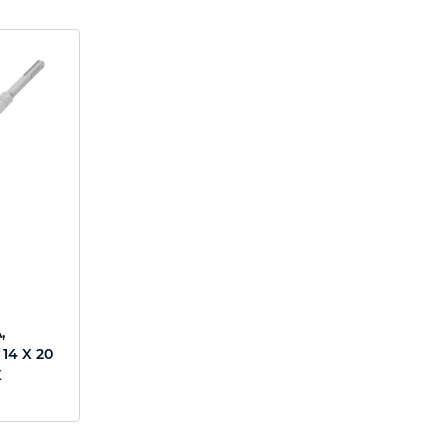
,
14 X 20
X