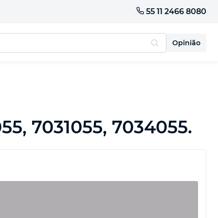
55 11 2466 8080
Opinião
55, 7031055, 7034055.